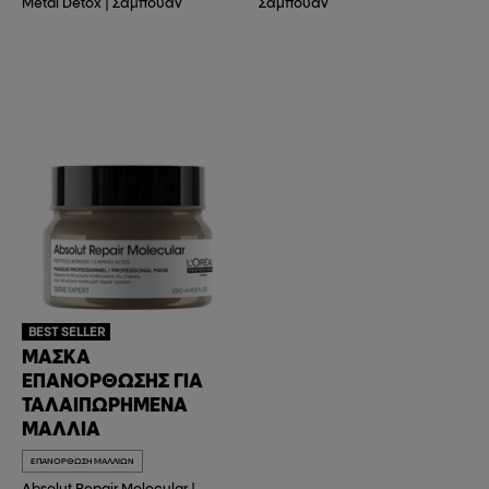
Metal Detox
|
Σαμπουάν
Σαμπουάν
BEST SELLER
ΜΆΣΚΑ
ΕΠΑΝΌΡΘΩΣΗΣ ΓΙΑ
ΤΑΛΑΙΠΩΡΗΜΈΝΑ
ΜΑΛΛΙΆ
ΕΠΑΝΌΡΘΩΣΗ ΜΑΛΛΙΏΝ
Absolut Repair Molecular
|