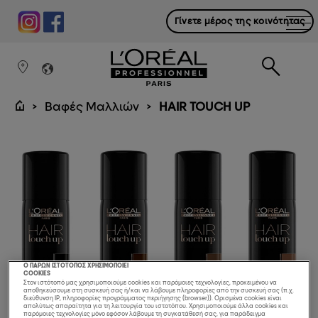
Γίνετε μέρος της κοινότητας
Βαφές Μαλλιών
HAIR TOUCH UP
Ο ΠΑΡΩΝ ΙΣΤΟΤΟΠΟΣ ΧΡΗΣΙΜΟΠΟΙΕΙ
COOKIES
Στον ιστότοπό μας χρησιμοποιούμε cookies και παρόμοιες τεχνολογίες, προκειμένου να
αποθηκεύσουμε στη συσκευή σας ή/και να λάβουμε πληροφορίες από την συσκευή σας (π.χ.
διεύθυνση IP, πληροφορίες προγράμματος περιήγησης (browser)). Ορισμένα cookies είναι
απολύτως απαραίτητα για τη λειτουργία του ιστοτόπου. Χρησιμοποιούμε άλλα cookies και
παρόμοιες τεχνολογίες μόνο εφόσον λάβουμε τη συγκατάθεσή σας, για παράδειγμα