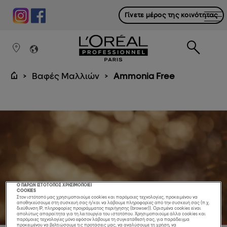
Γίνετε μέρος της κοινότητας
Βαφές Μαλλιών
Ammonia Free
Ο ΠΑΡΩΝ ΙΣΤΟΤΟΠΟΣ ΧΡΗΣΙΜΟΠΟΙΕΙ
COOKIES
Στον ιστότοπό μας χρησιμοποιούμε cookies και παρόμοιες τεχνολογίες, προκειμένου να
αποθηκεύσουμε στη συσκευή σας ή/και να λάβουμε πληροφορίες από την συσκευή σας (π.χ.
διεύθυνση IP, πληροφορίες προγράμματος περιήγησης (browser)). Ορισμένα cookies είναι
απολύτως απαραίτητα για τη λειτουργία του ιστοτόπου. Χρησιμοποιούμε άλλα cookies και
παρόμοιες τεχνολογίες μόνο εφόσον λάβουμε τη συγκατάθεσή σας, για παράδειγμα
προκειμένου να βελτιώσουμε τις προτάσεις μας, να αναλύσουμε τη χρήση, να