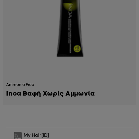
Ammonia Free
Inoa Βαφή Χωρίς Αμμωνία
My Hair
[iD]