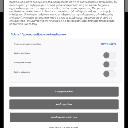
προσαρμόσουμε το περιεχόμενο στα ενδιαφέροντά σας ή να αναγνωρίσουμε τον browser/ τη
συσκευή σας για τη δημιουργία προφίλ με τα ενδιαφέροντά σας και να σας δείχνουμε
σχετικό διαφημιστικό περιεχόμενο σε άλλες διαδικτυακές προτάσεις. Μπορείτε να
αποδεχθείτε cookies τα οποία δεν είναι απαραίτητα («Αποδοχή όλων»), να τα απορρίψετε
(«Απόρριψη όλων») ή να ρυθμίσετε και να αποθηκεύσετε τις επιλογές σας («Αποθήκευση
επιλογών»). Μπορείτε επίσης, ανά πάσα στιγμή, να ελέγξετε και να ρυθμίσετε εκ νέου τις
επιλογές σας (επιλέγοντας το link «Ρυθμίσεις για τα cookies»). Περισσότερες πληροφορίες
μπορείτε να βρείτε στην
Πολιτική Προστασίας Προσωπικών Δεδομένων
Πάντα ενεργό
Απολύτως απαραίτητα cookies
Cookies απόδοσης
Λειτουργικά cookies
ΒΑΦΈΣ ΜΑΛΛΙΏΝ
Cookies στόχευσης
ΧΩΡΊΣ ΑΜΜΩΝΊΑ
Απόρριψη όλων
Ενισχύστε τη λάμψη του φυσικού σας
Αποδοχή όλων
χρώματος, με τις επιλογές βαφών
χωρίς αμμωνία στον ίδιο τόνο από τη
Αποθήκευση επιλογών
L’Oréal Professionnel. Προσφέρετε
Ρυθμίσεις για τα cookies