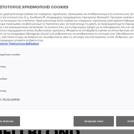
HAIR TRE
ΙΣΤΟΤΟΠΟΣ ΧΡΗΣΙΜΟΠΟΙΕΙ COOKIES
μας χρησιμοποιούμε cookies και παρόμοιες τεχνολογίες, προκειμένου να αποθηκεύσουμε στη συσκευή σας ή/
 την συσκευή σας (π.χ. διεύθυνση IP, πληροφορίες προγράμματος περιήγησης (browser)). Ορισμένα cookies 
τη λειτουργία του ιστοτόπου. Χρησιμοποιούμε άλλα cookies και παρόμοιες τεχνολογίες μόνο εφόσον λάβουμ
ιγμα προκειμένου να βελτιώσουμε τις προτάσεις μας, να αναλύσουμε τη χρήση, να προσαρμόσουμε το περιεχ
ς ή να αναγνωρίσουμε τον browser/ τη συσκευή σας για τη δημιουργία προφίλ με τα ενδιαφέροντά σας και ν
Αποκτή
στικό περιεχόμενο σε άλλες διαδικτυακές προτάσεις. Μπορείτε να αποδεχθείτε cookies τα οποία δεν είναι 
), να τα απορρίψετε («Απόρριψη όλων») ή να ρυθμίσετε και να αποθηκεύσετε τις επιλογές σας («Αποθήκευση 
 ανά πάσα στιγμή, να ελέγξετε και να ρυθμίσετε εκ νέου τις επιλογές σας (επιλέγοντας το link «Ρυθμίσεις για 
ηροφορίες μπορείτε να βρείτε στην
στασίας Προσωπικών Δεδομένων
αραίτητα cookies
δοσης
ookies
χευσης
ς για τα cookies
 το απόλυτο
η επιλογών
Απόρριψη όλων
Αποδ
ELLBLOND