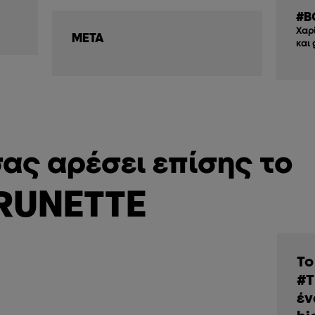
#B
Χαρ
ΜΕΤΑ
και
ας αρέσει επίσης το
RUNETTE
Το
#T
έν