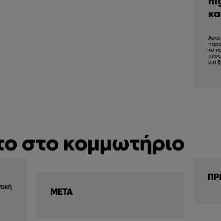
hi
κα
Αυτό
παρα
το π
πλού
μια
ξ
το στο κομμωτήριο
ΠΡ
τική
ΜΕΤΑ