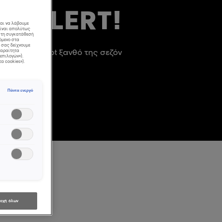
ND ALERT!
και να λάβουμε
είναι απολύτως
ε τη συγκατάθεσή
όμενο στα
α σας δείχνουμε
στε το πιο hot ξανθό της σεζόν
απαραίτητα
επιλογών»).
τα cookies»).
Πάντα ενεργό
οχή όλων