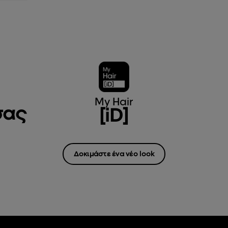
My Hair
σας
[iD]
Δοκιμάστε ένα νέο look