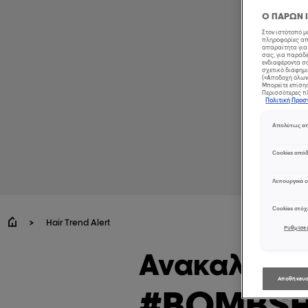
Ο ΠΑΡΩΝ 
Στον ιστότοπό 
πληροφορίες από
απαραίτητα για 
σας, για παράδε
ενδιαφέροντά σα
σχετικό διαφημι
(«Αποδοχή όλων»
Μπορείτε επίσης,
Περισσότερες πλ
Πολιτική Προ
Απολύτως απ
Cookies από
Λειτουργικά c
Cookies στό
Hair Trend Alert
Ρυθμίσει
Ανακαλύψτε
Αποθήκευσ
#BOMBSH