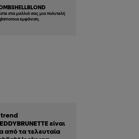
OMBSHELLBLOND
ίστε στα μαλλιά σας μια πολυτελή
 glamorous εμφάνιση.
 trend
EDDYBRUNETTE είναι
α από τα τελευταία