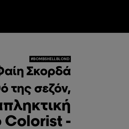
#BOMBSHELLBLOND
Φαίη Σκορδά
ό της σεζόν,
απληκτική
Colorist -