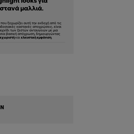
ghlight looks για
στανά μαλλιά.
 που ξεχωρίζει αυτή την εκδοχή από τις
δοσιακές καστανές αποχρώσεις, είναι
αιχνίδι των ζεστών ανταυγειών με μια
σια βασική απόχρωση, δημιουργώντας
εχωριστή
και
ελκυστική εμφάνιση
.
ΙΝ