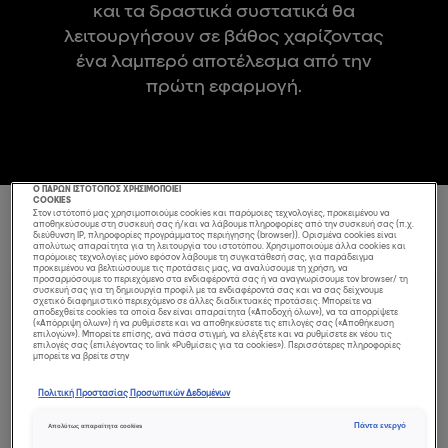
και τα δραστικά συστατικά θα
λειτουργήσουν σε βάθος χαρίζοντας
ένα λαμπερό αποτέλεσμα από την
πρώτη εφαρμογή.
Ο ΠΑΡΩΝ ΙΣΤΟΤΟΠΟΣ ΧΡΗΣΙΜΟΠΟΙΕΙ
COOKIES
Στον ιστότοπό μας χρησιμοποιούμε cookies και παρόμοιες τεχνολογίες, προκειμένου να
αποθηκεύσουμε στη συσκευή σας ή/και να λάβουμε πληροφορίες από την συσκευή σας (π.χ.
28 ΠΡΟΪΟΝ(ΤΑ)
ΤΑΞΙΝΌΜΗΣΗ ΜΕ:
διεύθυνση IP, πληροφορίες προγράμματος περιήγησης (browser)). Ορισμένα cookies είναι
απολύτως απαραίτητα για τη λειτουργία του ιστοτόπου. Χρησιμοποιούμε άλλα cookies και
παρόμοιες τεχνολογίες μόνο εφόσον λάβουμε τη συγκατάθεσή σας, για παράδειγμα
προκειμένου να βελτιώσουμε τις προτάσεις μας, να αναλύσουμε τη χρήση, να
προσαρμόσουμε το περιεχόμενο στα ενδιαφέροντά σας ή να αναγνωρίσουμε τον browser/ τη
συσκευή σας για τη δημιουργία προφίλ με τα ενδιαφέροντά σας και να σας δείχνουμε
σχετικό διαφημιστικό περιεχόμενο σε άλλες διαδικτυακές προτάσεις. Μπορείτε να
αποδεχθείτε cookies τα οποία δεν είναι απαραίτητα («Αποδοχή όλων»), να τα απορρίψετε
(«Απόρριψη όλων») ή να ρυθμίσετε και να αποθηκεύσετε τις επιλογές σας («Αποθήκευση
επιλογών»). Μπορείτε επίσης, ανά πάσα στιγμή, να ελέγξετε και να ρυθμίσετε εκ νέου τις
επιλογές σας (επιλέγοντας το link «Ρυθμίσεις για τα cookies»). Περισσότερες πληροφορίες
μπορείτε να βρείτε στην
Πολιτική Προστασίας Προσωπικών Δεδομένων
Πάντα ενεργό
Απολύτως απαραίτητα cookies