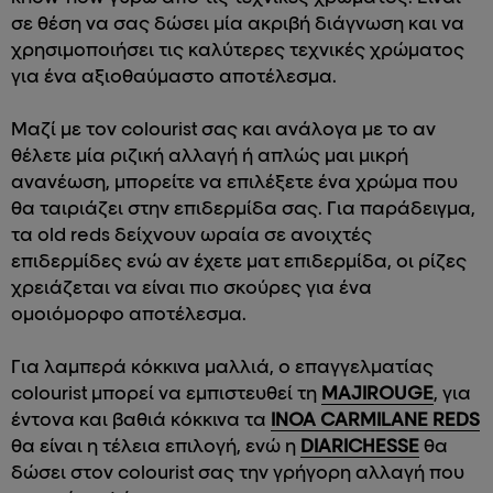
σε θέση να σας δώσει μία ακριβή διάγνωση και να
χρησιμοποιήσει τις καλύτερες τεχνικές χρώματος
για ένα αξιοθαύμαστο αποτέλεσμα.
Μαζί με τον colourist σας και ανάλογα με το αν
θέλετε μία ριζική αλλαγή ή απλώς μαι μικρή
ανανέωση, μπορείτε να επιλέξετε ένα χρώμα που
θα ταιριάζει στην επιδερμίδα σας. Για παράδειγμα,
τα old reds δείχνουν ωραία σε ανοιχτές
επιδερμίδες ενώ αν έχετε ματ επιδερμίδα, οι ρίζες
χρειάζεται να είναι πιο σκούρες για ένα
ομοιόμορφο αποτέλεσμα.
Για λαμπερά κόκκινα μαλλιά, ο επαγγελματίας
colourist μπορεί να εμπιστευθεί τη
MAJIROUGE
, για
έντονα και βαθιά κόκκινα τα
INOA CARMILANE REDS
θα είναι η τέλεια επιλογή, ενώ η
DIARICHESSE
θα
δώσει στον colourist σας την γρήγορη αλλαγή που