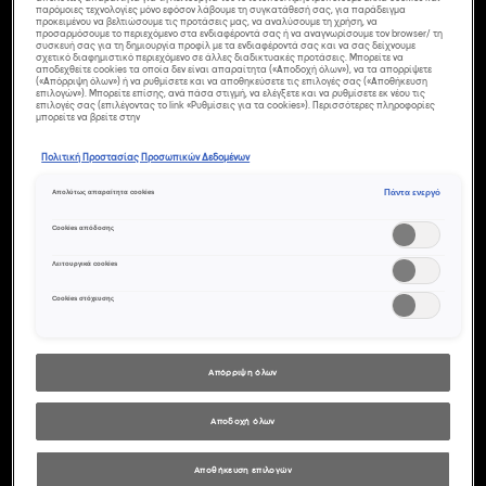
παρόμοιες τεχνολογίες μόνο εφόσον λάβουμε τη συγκατάθεσή σας, για παράδειγμα
προκειμένου να βελτιώσουμε τις προτάσεις μας, να αναλύσουμε τη χρήση, να
προσαρμόσουμε το περιεχόμενο στα ενδιαφέροντά σας ή να αναγνωρίσουμε τον browser/ τη
συσκευή σας για τη δημιουργία προφίλ με τα ενδιαφέροντά σας και να σας δείχνουμε
σχετικό διαφημιστικό περιεχόμενο σε άλλες διαδικτυακές προτάσεις. Μπορείτε να
αποδεχθείτε cookies τα οποία δεν είναι απαραίτητα («Αποδοχή όλων»), να τα απορρίψετε
(«Απόρριψη όλων») ή να ρυθμίσετε και να αποθηκεύσετε τις επιλογές σας («Αποθήκευση
επιλογών»). Μπορείτε επίσης, ανά πάσα στιγμή, να ελέγξετε και να ρυθμίσετε εκ νέου τις
επιλογές σας (επιλέγοντας το link «Ρυθμίσεις για τα cookies»). Περισσότερες πληροφορίες
μπορείτε να βρείτε στην
Πολιτική Προστασίας Προσωπικών Δεδομένων
Πάντα ενεργό
Απολύτως απαραίτητα cookies
Cookies απόδοσης
Λειτουργικά cookies
Cookies στόχευσης
ΟΙ ΚΑΛΎΤΕΡΕΣ
ΚΌΚΚΙΝΕΣ
Απόρριψη όλων
ΑΠΟΧΡΏΣΕΙΣ
Αποδοχή όλων
ΜΑΛΛΙΏΝ
Αποθήκευση επιλογών