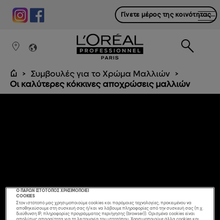
Γίνετε μέρος της κοινότητας
Συμβουλές για το Χρώμα Μαλλιών
Οι καλύτερες κόκκινες αποχρώσεις μαλλιών
Ο ΠΑΡΩΝ ΙΣΤΟΤΟΠΟΣ ΧΡΗΣΙΜΟΠΟΙΕΙ
COOKIES
Στον ιστότοπό μας χρησιμοποιούμε cookies και παρόμοιες τεχνολογίες, προκειμένου να
αποθηκεύσουμε στη συσκευή σας ή/και να λάβουμε πληροφορίες από την συσκευή σας (π.χ.
διεύθυνση IP, πληροφορίες προγράμματος περιήγησης (browser)). Ορισμένα cookies είναι
απολύτως απαραίτητα για τη λειτουργία του ιστοτόπου. Χρησιμοποιούμε άλλα cookies και