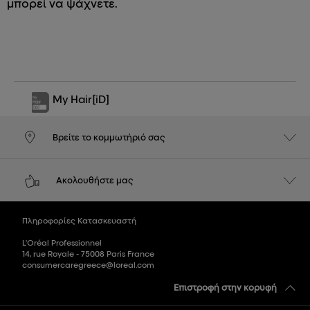
μπορεί να ψάχνετε.
My Hair
[iD]
Βρείτε το κομμωτήριό σας
Ακολουθήστε μας
Πληροφορίες Κατασκευαστή
L'Oréal Professionnel
14, rue Royale - 75008 Paris France
consumercaregreece@loreal.com
Επιστροφή στην κορυφή