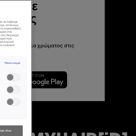
αι κάθε
ματίας
και να λάβουμε
ς.
είναι απολύτως
ε τη συγκατάθεσή
όμενο στα
α σας δείχνουμε
απαραίτητα
επιλογών»).
λυτη υπηρεσία χρώματος στις
τα cookies»).
Πάντα ενεργό
:
οχή όλων