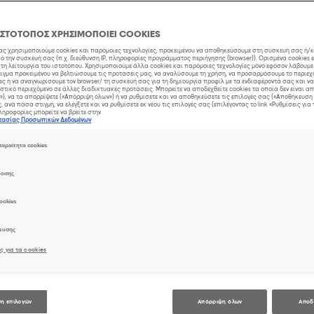
χρειάζετ
επαγγελ
ΙΣΤΟΤΟΠΟΣ ΧΡΗΣΙΜΟΠΟΙΕΙ COOKIES
μας χρησιμοποιούμε cookies και παρόμοιες τεχνολογίες, προκειμένου να αποθηκεύσουμε στη συσκευή σας ή/
κομμωτή
 την συσκευή σας (π.χ. διεύθυνση IP, πληροφορίες προγράμματος περιήγησης (browser)). Ορισμένα cookies 
τη λειτουργία του ιστοτόπου. Χρησιμοποιούμε άλλα cookies και παρόμοιες τεχνολογίες μόνο εφόσον λάβουμ
ιγμα προκειμένου να βελτιώσουμε τις προτάσεις μας, να αναλύσουμε τη χρήση, να προσαρμόσουμε το περιεχ
ς ή να αναγνωρίσουμε τον browser/ τη συσκευή σας για τη δημιουργία προφίλ με τα ενδιαφέροντά σας και ν
στικό περιεχόμενο σε άλλες διαδικτυακές προτάσεις. Μπορείτε να αποδεχθείτε cookies τα οποία δεν είναι 
), να τα απορρίψετε («Απόρριψη όλων») ή να ρυθμίσετε και να αποθηκεύσετε τις επιλογές σας («Αποθήκευση 
Προσφέρετε την από
 ανά πάσα στιγμή, να ελέγξετε και να ρυθμίσετε εκ νέου τις επιλογές σας (επιλέγοντας το link «Ρυθμίσεις για 
ηροφορίες μπορείτε να βρείτε στην
πελάτισσές σας.
στασίας Προσωπικών Δεδομένων
αραίτητα cookies
Κατεβάστε το τώρα στο
δοσης
ookies
χευσης
ς για τα cookies
η επιλογών
Απόρριψη όλων
Αποδ