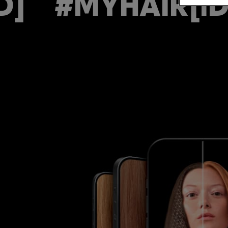
#MYHAIR[iD]