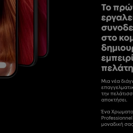
Το πρώ
εργαλε
συνοδε
στο κο
δημιου
εμπειρ
πελάτη
Μια νέα διάγ
επαγγελματικ
την πελάτισσ
αποκτήσει.
Ένα Χρωματολ
Professionnel
μοναδική σας