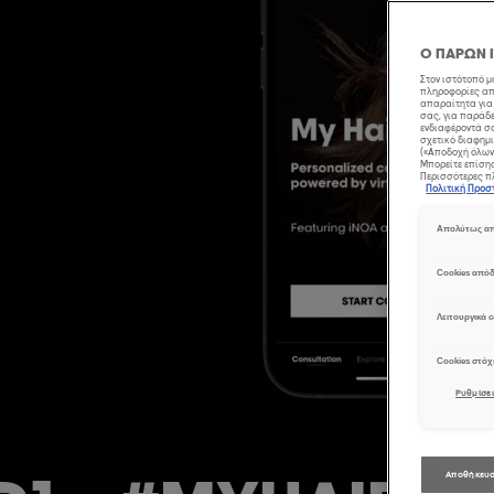
Ο ΠΑΡΩΝ 
Στον ιστότοπό 
πληροφορίες από
απαραίτητα για 
σας, για παράδε
ενδιαφέροντά σα
σχετικό διαφημι
(«Αποδοχή όλων»
Μπορείτε επίσης,
Περισσότερες πλ
Πολιτική Προ
Απολύτως απ
Cookies από
Λειτουργικά c
Cookies στό
Ρυθμίσει
Αποθήκευσ