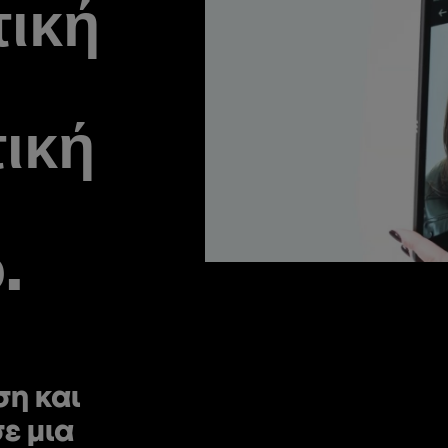
ική
ική
.
η και
ε μια