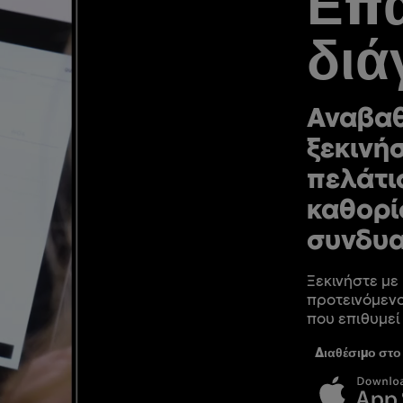
Επα
διά
Αναβαθ
ξεκινήσ
πελάτι
καθορί
συνδυ
Ξεκινήστε με
προτεινόμενο
που επιθυμεί
Διαθέσιμο στο 