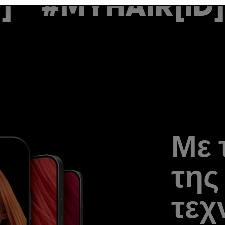
#MYHAIR[iD]
#
Με 
της
τεχ