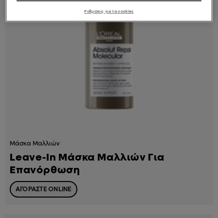
Ρυθμίσεις για τα cookies
Μάσκα Μαλλιών
Leave-In Μάσκα Μαλλιών Για
Επανόρθωση
ΑΓΟΡΑΣΤΕ ONLINE