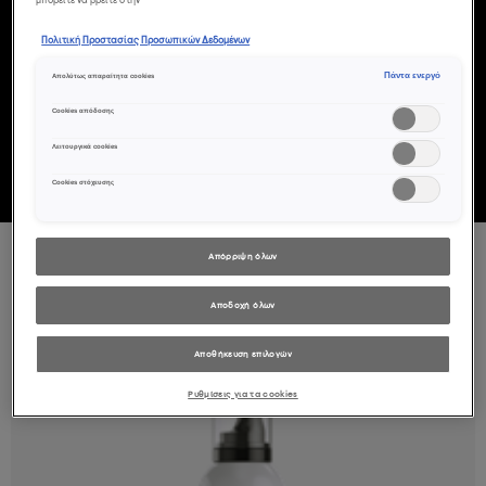
μπορείτε να βρείτε στην
άμεσα σώμα, όγκο, υφή και κράτημα -
Πολιτική Προστασίας Προσωπικών Δεδομένων
ζήτημα δευτερολέπτων!
Πάντα ενεργό
Απολύτως απαραίτητα cookies
Cookies απόδοσης
Λειτουργικά cookies
Cookies στόχευσης
Απόρριψη όλων
5 ΠΡΟΪΟΝ(ΤΑ)
ΤΑΞΙΝΌΜΗΣΗ ΜΕ:
Αποδοχή όλων
BEST SELLER
Αποθήκευση επιλογών
Ρυθμίσεις για τα cookies