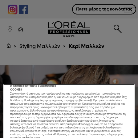
Γίνετε μέρος της κοινότητας
Styling Μαλλιών
Κερί Μαλλιών
Ο ΠΑΡΩΝ ΙΣΤΟΤΟΠΟΣ ΧΡΗΣΙΜΟΠΟΙΕΙ
COOKIES
Στον ιστότοπό μας χρησιμοποιούμε cookies και παρόμοιες τεχνολογίες, προκειμένου να
αποθηκεύσουμε στη συσκευή σας ή/και να λάβουμε πληροφορίες από την συσκευή σας (π.χ.
διεύθυνση IP, πληροφορίες προγράμματος περιήγησης (browser)). Ορισμένα cookies είναι
απολύτως απαραίτητα για τη λειτουργία του ιστοτόπου. Χρησιμοποιούμε άλλα cookies και
παρόμοιες τεχνολογίες μόνο εφόσον λάβουμε τη συγκατάθεσή σας, για παράδειγμα
προκειμένου να βελτιώσουμε τις προτάσεις μας, να αναλύσουμε τη χρήση, να
προσαρμόσουμε το περιεχόμενο στα ενδιαφέροντά σας ή να αναγνωρίσουμε τον browser/ τη
συσκευή σας για τη δημιουργία προφίλ με τα ενδιαφέροντά σας και να σας δείχνουμε
σχετικό διαφημιστικό περιεχόμενο σε άλλες διαδικτυακές προτάσεις. Μπορείτε να
αποδεχθείτε cookies τα οποία δεν είναι απαραίτητα («Αποδοχή όλων»), να τα απορρίψετε
(«Απόρριψη όλων») ή να ρυθμίσετε και να αποθηκεύσετε τις επιλογές σας («Αποθήκευση
επιλογών»). Μπορείτε επίσης, ανά πάσα στιγμή, να ελέγξετε και να ρυθμίσετε εκ νέου τις
επιλογές σας (επιλέγοντας το link «Ρυθμίσεις για τα cookies»). Περισσότερες πληροφορίες
μπορείτε να βρείτε στην