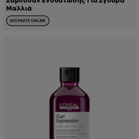
Σαμπουάν Ενυδάτωσης Για Σγουρά
Μαλλιά
ΑΓΟΡΑΣΤΕ ONLINE