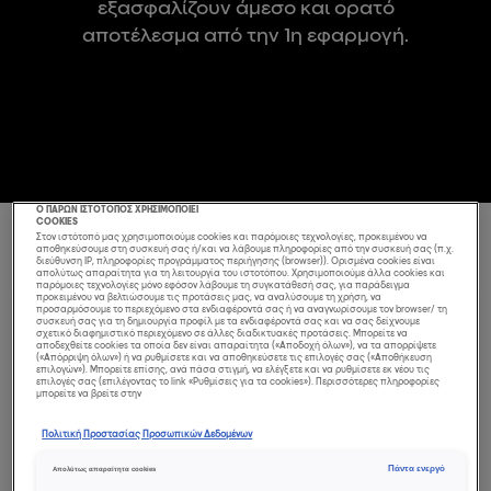
εξασφαλίζουν άμεσο και ορατό
αποτέλεσμα από την 1η εφαρμογή.
Ο ΠΑΡΩΝ ΙΣΤΟΤΟΠΟΣ ΧΡΗΣΙΜΟΠΟΙΕΙ
COOKIES
Στον ιστότοπό μας χρησιμοποιούμε cookies και παρόμοιες τεχνολογίες, προκειμένου να
17 ΠΡΟΪΟΝ(ΤΑ)
αποθηκεύσουμε στη συσκευή σας ή/και να λάβουμε πληροφορίες από την συσκευή σας (π.χ.
ΤΑΞΙΝΌΜΗΣΗ ΜΕ:
διεύθυνση IP, πληροφορίες προγράμματος περιήγησης (browser)). Ορισμένα cookies είναι
απολύτως απαραίτητα για τη λειτουργία του ιστοτόπου. Χρησιμοποιούμε άλλα cookies και
παρόμοιες τεχνολογίες μόνο εφόσον λάβουμε τη συγκατάθεσή σας, για παράδειγμα
προκειμένου να βελτιώσουμε τις προτάσεις μας, να αναλύσουμε τη χρήση, να
προσαρμόσουμε το περιεχόμενο στα ενδιαφέροντά σας ή να αναγνωρίσουμε τον browser/ τη
BEST SELLER
συσκευή σας για τη δημιουργία προφίλ με τα ενδιαφέροντά σας και να σας δείχνουμε
σχετικό διαφημιστικό περιεχόμενο σε άλλες διαδικτυακές προτάσεις. Μπορείτε να
αποδεχθείτε cookies τα οποία δεν είναι απαραίτητα («Αποδοχή όλων»), να τα απορρίψετε
(«Απόρριψη όλων») ή να ρυθμίσετε και να αποθηκεύσετε τις επιλογές σας («Αποθήκευση
επιλογών»). Μπορείτε επίσης, ανά πάσα στιγμή, να ελέγξετε και να ρυθμίσετε εκ νέου τις
επιλογές σας (επιλέγοντας το link «Ρυθμίσεις για τα cookies»). Περισσότερες πληροφορίες
μπορείτε να βρείτε στην
Πολιτική Προστασίας Προσωπικών Δεδομένων
Πάντα ενεργό
Απολύτως απαραίτητα cookies