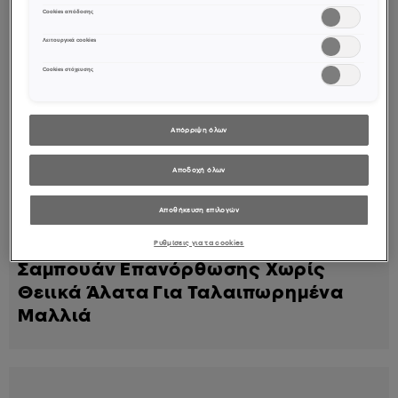
Cookies απόδοσης
Λειτουργικά cookies
Cookies στόχευσης
Απόρριψη όλων
Αποδοχή όλων
Αποθήκευση επιλογών
Σαμπουάν
Ρυθμίσεις για τα cookies
Σαμπουάν Επανόρθωσης Χωρίς
Θειικά Άλατα Για Ταλαιπωρημένα
Μαλλιά