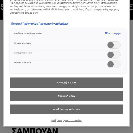
(«Απόρριψη όλων») ή να ρυθμίσετε και να αποθηκεύσετε τις επιλογές σας («Αποθήκευση
SERIE EXPERT
SERIE EXPERT
SE
επιλογών»). Μπορείτε επίσης, ανά πάσα στιγμή, να ελέγξετε και να ρυθμίσετε εκ νέου τις
επιλογές σας (επιλέγοντας το link «Ρυθμίσεις για τα cookies»). Περισσότερες πληροφορίες
RIE EXPERT
SERIE EXPERT
μπορείτε να βρείτε στην
Πολιτική Προστασίας Προσωπικών Δεδομένων
Επανορθώνει τη
Πάντα ενεργό
Απολύτως απαραίτητα cookies
Cookies απόδοσης
φθορά 2
Λειτουργικά cookies
χρόνων σε μια
Cookies στόχευσης
χρήση*.
Απόρριψη όλων
Αποδοχή όλων
ABSOLUT REPAIR
Αποθήκευση επιλογών
MOLECULAR
Ρυθμίσεις για τα cookies
ΣΑΜΠΟΥΑΝ