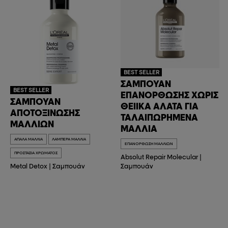
BEST SELLER
ΣΑΜΠΟΥΆΝ
BEST SELLER
ΕΠΑΝΌΡΘΩΣΗΣ ΧΩΡΊΣ
ΣΑΜΠΟΥΆΝ
ΘΕΙΙΚΆ ΆΛΑΤΑ ΓΙΑ
ΑΠΟΤΟΞΊΝΩΣΗΣ
ΤΑΛΑΙΠΩΡΗΜΈΝΑ
ΜΑΛΛΙΏΝ
ΜΑΛΛΙΆ
ΑΠΑΛΆ ΜΑΛΛΙΆ
ΛΑΜΠΕΡΆ ΜΑΛΛΙΆ
ΕΠΑΝΌΡΘΩΣΗ ΜΑΛΛΙΏΝ
ΠΡΟΣΤΑΣΊΑ ΧΡΏΜΑΤΟΣ
Absolut Repair Molecular
|
Metal Detox
|
Σαμπουάν
Σαμπουάν