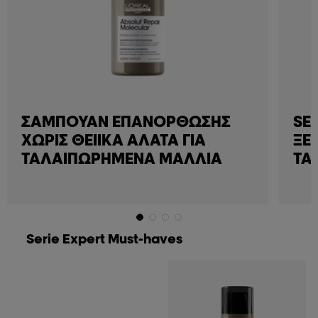
ΣΑΜΠΟΥΆΝ ΕΠΑΝΌΡΘΩΣΗΣ
SE
ΧΩΡΊΣ ΘΕΙΙΚΆ ΆΛΑΤΑ ΓΙΑ
ΞΕΒ
ΤΑΛΑΙΠΩΡΗΜΈΝΑ ΜΑΛΛΙΆ
ΤΑ
Serie Expert Must-haves