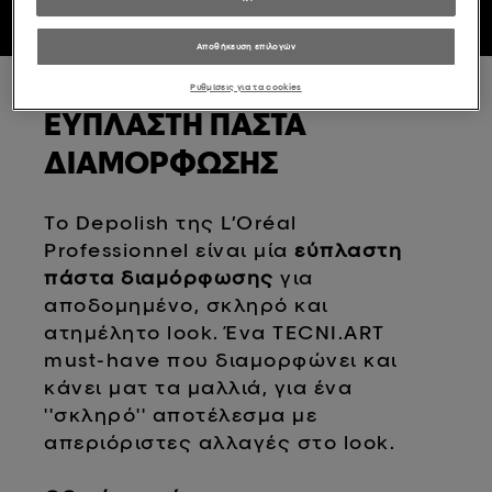
ΑΓΟΡΑΣΤΕ ONLINE
Αποθήκευση επιλογών
Ρυθμίσεις για τα cookies
ΕΎΠΛΑΣΤΗ ΠΆΣΤΑ
ΔΙΑΜΌΡΦΩΣΗΣ
Το Depolish της L’Oréal
Professionnel είναι μία
εύπλαστη
πάστα διαμόρφωσης
για
αποδομημένο, σκληρό και
ατημέλητο look. Ένα TECNI.ART
must-have που διαμορφώνει και
κάνει ματ τα μαλλιά, για ένα
''σκληρό'' αποτέλεσμα με
απεριόριστες αλλαγές στο look.