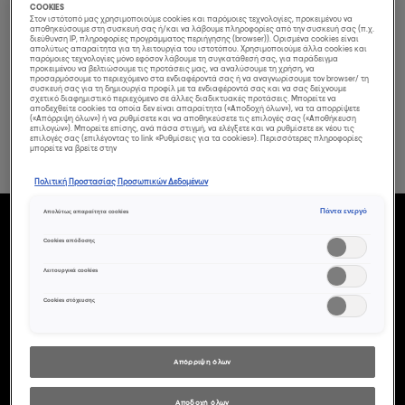
COOKIES
Στον ιστότοπό μας χρησιμοποιούμε cookies και παρόμοιες τεχνολογίες, προκειμένου να
αποθηκεύσουμε στη συσκευή σας ή/και να λάβουμε πληροφορίες από την συσκευή σας (π.χ.
διεύθυνση IP, πληροφορίες προγράμματος περιήγησης (browser)). Ορισμένα cookies είναι
απολύτως απαραίτητα για τη λειτουργία του ιστοτόπου. Χρησιμοποιούμε άλλα cookies και
παρόμοιες τεχνολογίες μόνο εφόσον λάβουμε τη συγκατάθεσή σας, για παράδειγμα
προκειμένου να βελτιώσουμε τις προτάσεις μας, να αναλύσουμε τη χρήση, να
προσαρμόσουμε το περιεχόμενο στα ενδιαφέροντά σας ή να αναγνωρίσουμε τον browser/ τη
συσκευή σας για τη δημιουργία προφίλ με τα ενδιαφέροντά σας και να σας δείχνουμε
σχετικό διαφημιστικό περιεχόμενο σε άλλες διαδικτυακές προτάσεις. Μπορείτε να
αποδεχθείτε cookies τα οποία δεν είναι απαραίτητα («Αποδοχή όλων»), να τα απορρίψετε
(«Απόρριψη όλων») ή να ρυθμίσετε και να αποθηκεύσετε τις επιλογές σας («Αποθήκευση
επιλογών»). Μπορείτε επίσης, ανά πάσα στιγμή, να ελέγξετε και να ρυθμίσετε εκ νέου τις
επιλογές σας (επιλέγοντας το link «Ρυθμίσεις για τα cookies»). Περισσότερες πληροφορίες
μπορείτε να βρείτε στην
Πολιτική Προστασίας Προσωπικών Δεδομένων
Πάντα ενεργό
Απολύτως απαραίτητα cookies
Cookies απόδοσης
Depolish Πάστα
Λειτουργικά cookies
Διαμόρφωσης
Cookies στόχευσης
100 Ml - Tecni.ART
Απόρριψη όλων
Αποδοχή όλων