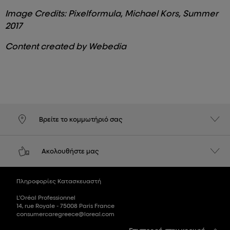
Image Credits: Pixelformula, Michael Kors, Summer
2017
Content created by Webedia
Βρείτε το κομμωτήριό σας
Ακολουθήστε μας
Πληροφορίες Κατασκευαστή
L'Oréal Professionnel
14, rue Royale - 75008 Paris France
consumercaregreece@loreal.com