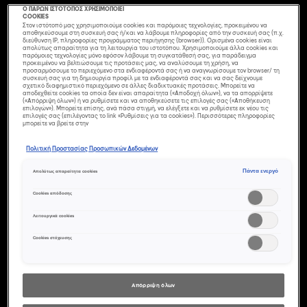
Ο ΠΑΡΩΝ ΙΣΤΟΤΟΠΟΣ ΧΡΗΣΙΜΟΠΟΙΕΙ
COOKIES
Στον ιστότοπό μας χρησιμοποιούμε cookies και παρόμοιες τεχνολογίες, προκειμένου να
αποθηκεύσουμε στη συσκευή σας ή/και να λάβουμε πληροφορίες από την συσκευή σας (π.χ.
διεύθυνση IP, πληροφορίες προγράμματος περιήγησης (browser)). Ορισμένα cookies είναι
απολύτως απαραίτητα για τη λειτουργία του ιστοτόπου. Χρησιμοποιούμε άλλα cookies και
παρόμοιες τεχνολογίες μόνο εφόσον λάβουμε τη συγκατάθεσή σας, για παράδειγμα
προκειμένου να βελτιώσουμε τις προτάσεις μας, να αναλύσουμε τη χρήση, να
προσαρμόσουμε το περιεχόμενο στα ενδιαφέροντά σας ή να αναγνωρίσουμε τον browser/ τη
συσκευή σας για τη δημιουργία προφίλ με τα ενδιαφέροντά σας και να σας δείχνουμε
σχετικό διαφημιστικό περιεχόμενο σε άλλες διαδικτυακές προτάσεις. Μπορείτε να
αποδεχθείτε cookies τα οποία δεν είναι απαραίτητα («Αποδοχή όλων»), να τα απορρίψετε
(«Απόρριψη όλων») ή να ρυθμίσετε και να αποθηκεύσετε τις επιλογές σας («Αποθήκευση
επιλογών»). Μπορείτε επίσης, ανά πάσα στιγμή, να ελέγξετε και να ρυθμίσετε εκ νέου τις
επιλογές σας (επιλέγοντας το link «Ρυθμίσεις για τα cookies»). Περισσότερες πληροφορίες
μπορείτε να βρείτε στην
Πολιτική Προστασίας Προσωπικών Δεδομένων
Πάντα ενεργό
Απολύτως απαραίτητα cookies
Cookies απόδοσης
ΣΟΚΟΛΑΤΊ
Λειτουργικά cookies
ΜΑΛΛΙΆ: Η ΖΕΣΤΉ
Cookies στόχευσης
ΚΑΙ ΦΥΣΙΚΉ
ΕΠΙΛΟΓΉ
Απόρριψη όλων