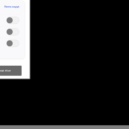
Πάντα ενεργό
οχή όλων