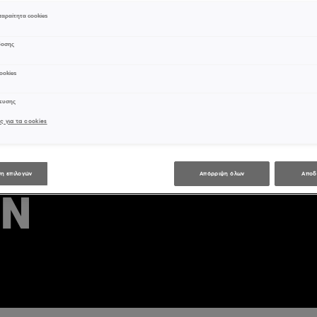
αραίτητα cookies
ΤΕ
δοσης
ookies
Α
χευσης
ς για τα cookies
Σ
η επιλογών
Απόρριψη όλων
Αποδ
ΏΝ