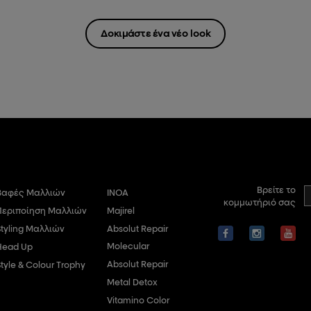
Δοκιμάστε ένα νέο look
Βρείτε το
Βαφές Μαλλιών
INOA
κομμωτήριό σας
Περιποίηση Μαλλιών
Majirel
Styling Μαλλιών
Absolut Repair
Molecular
Head Up
Absolut Repair
Style & Colour Trophy
Metal Detox
Vitamino Color