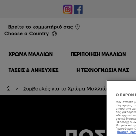
éal Professionnel
Βρείτε το κομμωτήριό σας
Choose a Country
ΧΡΏΜΑ ΜΑΛΛΙΏΝ
ΠΕΡΙΠΟΊΗΣΗ ΜΑΛΛΙΏΝ
ΤΑΣΕΙΣ & ΑΝΗΣΥΧΙΕΣ
Η ΤΕΧΝΟΓΝΩΣΙΑ ΜΑΣ
Συμβουλές για το Χρώμα Μαλλιών
Πώς 
Ο ΠΑΡΩΝ 
Στον ιστότοπό 
πληροφορίες από
απαραίτητα για 
σας, για παράδε
ενδιαφέροντά σα
σχετικό διαφημι
(«Αποδοχή όλων»
Μπορείτε επίσης,
ΠΏΣ Ν
Περισσότερες πλ
Πολιτική Προ