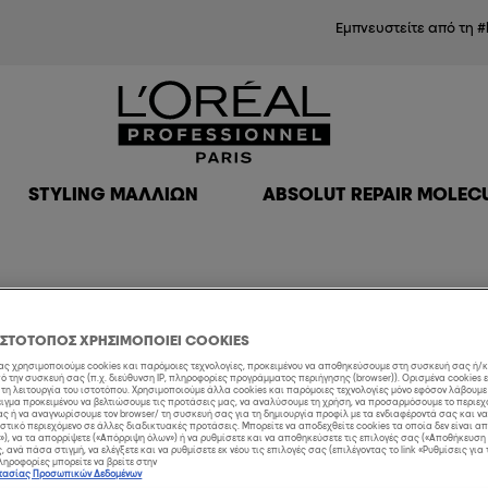
Εμπνευστείτε από τη #
STYLING ΜΑΛΛΙΏΝ
ABSOLUT REPAIR MOLEC
να επιλέξετε χρώμα βαφής μαλλιών
ΙΣΤΟΤΟΠΟΣ ΧΡΗΣΙΜΟΠΟΙΕΙ COOKIES
μας χρησιμοποιούμε cookies και παρόμοιες τεχνολογίες, προκειμένου να αποθηκεύσουμε στη συσκευή σας ή/
 την συσκευή σας (π.χ. διεύθυνση IP, πληροφορίες προγράμματος περιήγησης (browser)). Ορισμένα cookies 
τη λειτουργία του ιστοτόπου. Χρησιμοποιούμε άλλα cookies και παρόμοιες τεχνολογίες μόνο εφόσον λάβουμ
ιγμα προκειμένου να βελτιώσουμε τις προτάσεις μας, να αναλύσουμε τη χρήση, να προσαρμόσουμε το περιεχ
ς ή να αναγνωρίσουμε τον browser/ τη συσκευή σας για τη δημιουργία προφίλ με τα ενδιαφέροντά σας και ν
στικό περιεχόμενο σε άλλες διαδικτυακές προτάσεις. Μπορείτε να αποδεχθείτε cookies τα οποία δεν είναι 
), να τα απορρίψετε («Απόρριψη όλων») ή να ρυθμίσετε και να αποθηκεύσετε τις επιλογές σας («Αποθήκευση 
 ανά πάσα στιγμή, να ελέγξετε και να ρυθμίσετε εκ νέου τις επιλογές σας (επιλέγοντας το link «Ρυθμίσεις για 
Α
ηροφορίες μπορείτε να βρείτε στην
στασίας Προσωπικών Δεδομένων