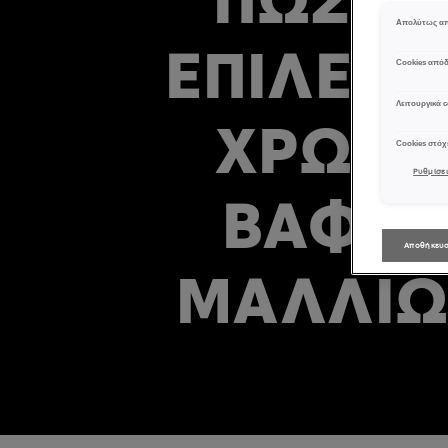
Απολύτως απ
ΕΠΙΛΈΞΕ
Cookies από
Λειτουργικά c
ΧΡΏΜ
Cookies στό
Ρυθμίσει
ΒΑΦΉ
Αποθήκευσ
ΜΑΛΛΙ