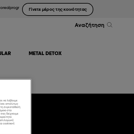
lorealprogr
Γίνετε μέρος της κοινότητας
Αναζήτηση
ULAR
METAL DETOX
και να λάβουμε
είναι απολύτως
ε τη συγκατάθεσή
όμενο στα
α σας δείχνουμε
απαραίτητα
επιλογών»).
τα cookies»).