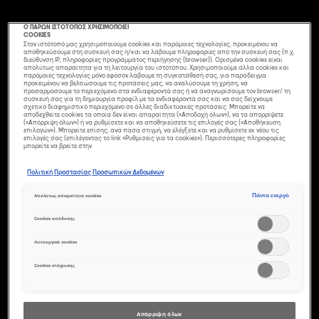
Ο ΠΑΡΩΝ ΙΣΤΟΤΟΠΟΣ ΧΡΗΣΙΜΟΠΟΙΕΙ
COOKIES
Στον ιστότοπό μας χρησιμοποιούμε cookies και παρόμοιες τεχνολογίες, προκειμένου να
αποθηκεύσουμε στη συσκευή σας ή/και να λάβουμε πληροφορίες από την συσκευή σας (π.χ.
διεύθυνση IP, πληροφορίες προγράμματος περιήγησης (browser)). Ορισμένα cookies είναι
απολύτως απαραίτητα για τη λειτουργία του ιστοτόπου. Χρησιμοποιούμε άλλα cookies και
παρόμοιες τεχνολογίες μόνο εφόσον λάβουμε τη συγκατάθεσή σας, για παράδειγμα
προκειμένου να βελτιώσουμε τις προτάσεις μας, να αναλύσουμε τη χρήση, να
προσαρμόσουμε το περιεχόμενο στα ενδιαφέροντά σας ή να αναγνωρίσουμε τον browser/ τη
συσκευή σας για τη δημιουργία προφίλ με τα ενδιαφέροντά σας και να σας δείχνουμε
σχετικό διαφημιστικό περιεχόμενο σε άλλες διαδικτυακές προτάσεις. Μπορείτε να
αποδεχθείτε cookies τα οποία δεν είναι απαραίτητα («Αποδοχή όλων»), να τα απορρίψετε
(«Απόρριψη όλων») ή να ρυθμίσετε και να αποθηκεύσετε τις επιλογές σας («Αποθήκευση
επιλογών»). Μπορείτε επίσης, ανά πάσα στιγμή, να ελέγξετε και να ρυθμίσετε εκ νέου τις
επιλογές σας (επιλέγοντας το link «Ρυθμίσεις για τα cookies»). Περισσότερες πληροφορίες
μπορείτε να βρείτε στην
Πολιτική Προστασίας Προσωπικών Δεδομένων
Πάντα ενεργό
Απολύτως απαραίτητα cookies
Cookies απόδοσης
ΝΈΑ ΑΠΌΧΡΩΣΗ
Λειτουργικά cookies
ΞΑΝΘΟΎ: NUDE
Cookies στόχευσης
ΜΠΕΖ
Απόρριψη όλων