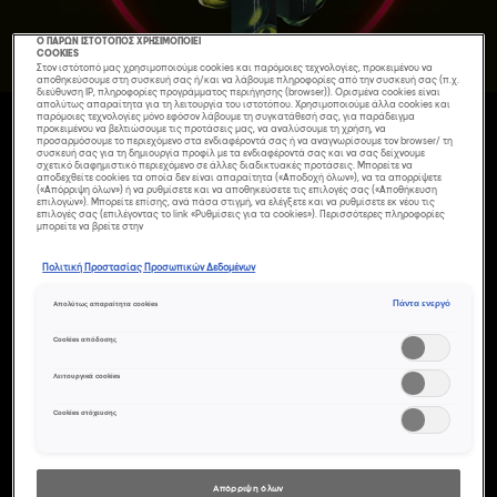
Ο ΠΑΡΩΝ ΙΣΤΟΤΟΠΟΣ ΧΡΗΣΙΜΟΠΟΙΕΙ
COOKIES
Στον ιστότοπό μας χρησιμοποιούμε cookies και παρόμοιες τεχνολογίες, προκειμένου να
αποθηκεύσουμε στη συσκευή σας ή/και να λάβουμε πληροφορίες από την συσκευή σας (π.χ.
διεύθυνση IP, πληροφορίες προγράμματος περιήγησης (browser)). Ορισμένα cookies είναι
απολύτως απαραίτητα για τη λειτουργία του ιστοτόπου. Χρησιμοποιούμε άλλα cookies και
παρόμοιες τεχνολογίες μόνο εφόσον λάβουμε τη συγκατάθεσή σας, για παράδειγμα
προκειμένου να βελτιώσουμε τις προτάσεις μας, να αναλύσουμε τη χρήση, να
προσαρμόσουμε το περιεχόμενο στα ενδιαφέροντά σας ή να αναγνωρίσουμε τον browser/ τη
συσκευή σας για τη δημιουργία προφίλ με τα ενδιαφέροντά σας και να σας δείχνουμε
σχετικό διαφημιστικό περιεχόμενο σε άλλες διαδικτυακές προτάσεις. Μπορείτε να
αποδεχθείτε cookies τα οποία δεν είναι απαραίτητα («Αποδοχή όλων»), να τα απορρίψετε
(«Απόρριψη όλων») ή να ρυθμίσετε και να αποθηκεύσετε τις επιλογές σας («Αποθήκευση
επιλογών»). Μπορείτε επίσης, ανά πάσα στιγμή, να ελέγξετε και να ρυθμίσετε εκ νέου τις
επιλογές σας (επιλέγοντας το link «Ρυθμίσεις για τα cookies»). Περισσότερες πληροφορίες
μπορείτε να βρείτε στην
Πολιτική Προστασίας Προσωπικών Δεδομένων
ΑΥΤΆ ΤΑ
Πάντα ενεργό
Απολύτως απαραίτητα cookies
ΧΡΙΣΤΟΎΓΕΝΝΑ
Cookies απόδοσης
ΠΑΊΞΕ ΜΕ ΤΟ
Λειτουργικά cookies
ΚΌΚΚΙΝΟ
Cookies στόχευσης
ΧΡΏΜΑ ΣΤΑ
Απόρριψη όλων