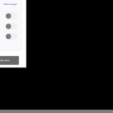
Πάντα ενεργό
οχή όλων