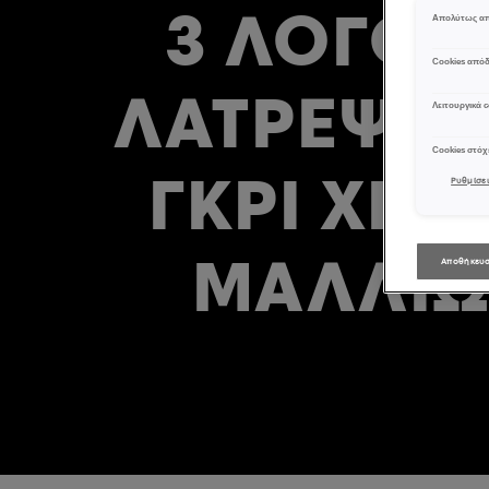
3 ΛΌΓΟΙ 
Απολύτως απ
Cookies από
ΛΑΤΡΈΨΕΙ
Λειτουργικά c
Cookies στό
ΓΚΡΙ ΧΡ
Ρυθμίσει
ΜΑΛΛΙ
Αποθήκευσ