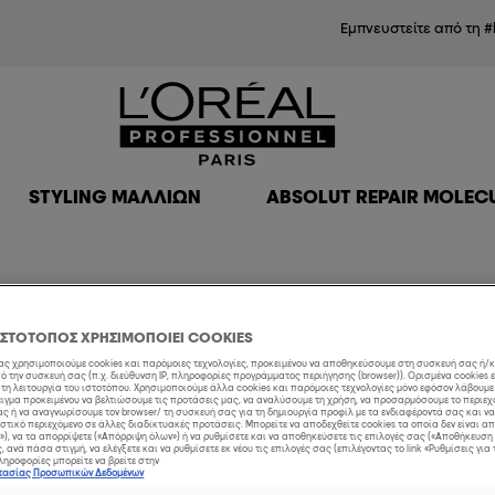
Εμπνευστείτε από τη #
STYLING ΜΑΛΛΙΏΝ
ABSOLUT REPAIR MOLEC
οι να λατρέψεις το γκρι χρώμα μαλλιών
ΙΣΤΟΤΟΠΟΣ ΧΡΗΣΙΜΟΠΟΙΕΙ COOKIES
μας χρησιμοποιούμε cookies και παρόμοιες τεχνολογίες, προκειμένου να αποθηκεύσουμε στη συσκευή σας ή/
 την συσκευή σας (π.χ. διεύθυνση IP, πληροφορίες προγράμματος περιήγησης (browser)). Ορισμένα cookies 
τη λειτουργία του ιστοτόπου. Χρησιμοποιούμε άλλα cookies και παρόμοιες τεχνολογίες μόνο εφόσον λάβουμ
ιγμα προκειμένου να βελτιώσουμε τις προτάσεις μας, να αναλύσουμε τη χρήση, να προσαρμόσουμε το περιεχ
ς ή να αναγνωρίσουμε τον browser/ τη συσκευή σας για τη δημιουργία προφίλ με τα ενδιαφέροντά σας και ν
στικό περιεχόμενο σε άλλες διαδικτυακές προτάσεις. Μπορείτε να αποδεχθείτε cookies τα οποία δεν είναι 
), να τα απορρίψετε («Απόρριψη όλων») ή να ρυθμίσετε και να αποθηκεύσετε τις επιλογές σας («Αποθήκευση 
 ανά πάσα στιγμή, να ελέγξετε και να ρυθμίσετε εκ νέου τις επιλογές σας (επιλέγοντας το link «Ρυθμίσεις για 
ηροφορίες μπορείτε να βρείτε στην
στασίας Προσωπικών Δεδομένων