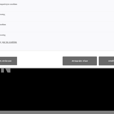
ΝΑ
αραίτητα cookies
δοσης
Σ ΤΟ
ookies
χευσης
ΏΜΑ
ς για τα cookies
ΏΝ
η επιλογών
Απόρριψη όλων
Αποδ