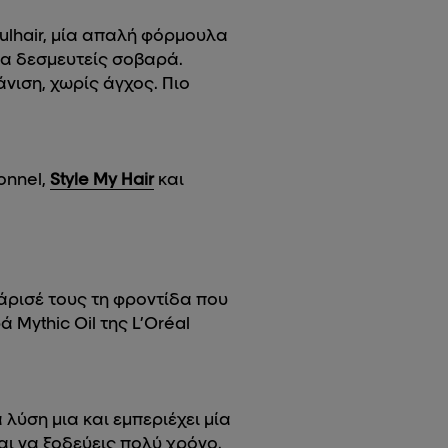
fulhair, μία απαλή φόρμουλα
να δεσμευτείς σοβαρά.
νιση, χωρίς άγχος. Πιο
onnel,
Style My Hair
και
χάρισέ τους τη φροντίδα που
ά Mythic Oil της L’Oréal
α λύση μια και εμπεριέχει μία
αι να ξοδεύεις πολύ χρόνο.