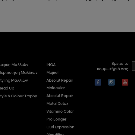
Βρείτε το
Βαφές Μαλλιών
INOA
κομμωτήριό σας
Περιποίηση Μαλλιών
Majirel
Styling Μαλλιών
Absolut Repair
Molecular
Head Up
Absolut Repair
Style & Colour Trophy
Metal Detox
Vitamino Color
Pro Longer
Curl Expression
Blondifier