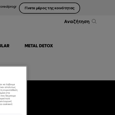
lorealprogr
Γίνετε μέρος της κοινότητας
Αναζήτηση
ULAR
METAL DETOX
και να λάβουμε
είναι απολύτως
ε τη συγκατάθεσή
όμενο στα
α σας δείχνουμε
απαραίτητα
επιλογών»).
τα cookies»).