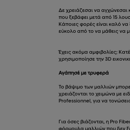
Δε χρειάζεσαι να αγχώνεσαι κ
που ξεβάφει μετά από 15 λουσ
Κάποιες φορές είναι καλό να 
εύκολο από το να μάθεις να μ
Έχεις ακόμα αμφιβολίες; Κατέ
χρησιμοποίησε την 3D εικονι
Αγάπησέ με τρυφερά
Το βάψιμο των μαλλιών μπορεί
χρειάζονται το χειμώνα με ει
Professionnel, για να τονώσ
Για όσες βιάζονται, η Pro Fibe
φόρμουλα μαλλιών που δεν ξεβ