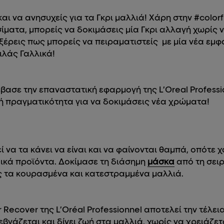
αι να ανησυχείς για τα Γκρι μαλλιά! Χάρη στην #color
ίματα, μπορείς να δοκιμάσεις μία Γκρι αλλαγή χωρίς 
ξέρεις πως μπορείς να πειραματιστείς με μία νέα εμφά
ιλάς Γαλλικά!
βασε την επαναστατική εφαρμογή της L’Oreal Professi
κή πραγματικότητα για να δοκιμάσεις νέα χρώματα!
 να τα κάνει να είναι και να φαίνονται θαμπά, οπότε 
δικά προϊόντα. Δοκίμασε τη διάσημη
μάσκα
από τη σειρ
εις τα κουρασμένα και κατεστραμμένα μαλλιά.
r Recover της L’Oréal Professionnel αποτελεί την τέλει
γάζεται και δίνει ζωή στα μαλλιά, χωρίς να χρειάζετ