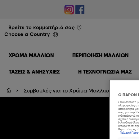
éal Professionnel
Βρείτε το κομμωτήριό σας
Choose a Country
ΧΡΏΜΑ ΜΑΛΛΙΏΝ
ΠΕΡΙΠΟΊΗΣΗ ΜΑΛΛΙΏΝ
ΤΑΣΕΙΣ & ΑΝΗΣΥΧΙΕΣ
Η ΤΕΧΝΟΓΝΩΣΙΑ ΜΑΣ
Συμβουλές για το Χρώμα Μαλλιών
3 λόγ
Ο ΠΑΡΩΝ 
Στον ιστότοπό 
πληροφορίες από
απαραίτητα για 
σας, για παράδε
ενδιαφέροντά σα
σχετικό διαφημι
(«Αποδοχή όλων»
Μπορείτε επίσης,
Περισσότερες πλ
Πολιτική Προ