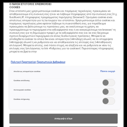
Ο ΠΑΡΩΝ ΙΣΤΟΤΟΠΟΣ ΧΡΗΣΙΜΟΠΟΙΕΙ
COOKIES
Στον ιστότοπό μας χρησιμοποιούμε cookies και παρόμοιες τεχνολογίες, προκειμένου να
αποθηκεύσουμε στη συσκευή σας ή/και να λάβουμε πληροφορίες από την συσκευή σας (π.χ.
διεύθυνση IP, πληροφορίες προγράμματος περιήγησης (browser)). Ορισμένα cookies είναι
απολύτως απαραίτητα για τη λειτουργία του ιστοτόπου. Χρησιμοποιούμε άλλα cookies και
παρόμοιες τεχνολογίες μόνο εφόσον λάβουμε τη συγκατάθεσή σας, για παράδειγμα
προκειμένου να βελτιώσουμε τις προτάσεις μας, να αναλύσουμε τη χρήση, να
προσαρμόσουμε το περιεχόμενο στα ενδιαφέροντά σας ή να αναγνωρίσουμε τον browser/ τη
συσκευή σας για τη δημιουργία προφίλ με τα ενδιαφέροντά σας και να σας δείχνουμε
σχετικό διαφημιστικό περιεχόμενο σε άλλες διαδικτυακές προτάσεις. Μπορείτε να
αποδεχθείτε cookies τα οποία δεν είναι απαραίτητα («Αποδοχή όλων»), να τα απορρίψετε
(«Απόρριψη όλων») ή να ρυθμίσετε και να αποθηκεύσετε τις επιλογές σας («Αποθήκευση
επιλογών»). Μπορείτε επίσης, ανά πάσα στιγμή, να ελέγξετε και να ρυθμίσετε εκ νέου τις
επιλογές σας (επιλέγοντας το link «Ρυθμίσεις για τα cookies»). Περισσότερες πληροφορίες
μπορείτε να βρείτε στην
Πολιτική Προστασίας Προσωπικών Δεδομένων
Πάντα ενεργό
Απολύτως απαραίτητα cookies
ΑΠΟΓΕΊΩΣΕ ΤΟ
Cookies απόδοσης
Λειτουργικά cookies
ΣΤΥΛ ΣΟΥ ΜΕ
Cookies στόχευσης
ΧΤΕΝΊΣΜΑΤΑ ΓΙΑ
ΤΑ
Απόρριψη όλων