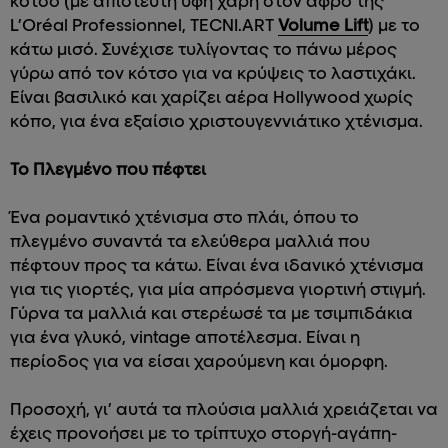
κότσο (με απίστευτη υφή χάρη στον αφρό της
L’Oréal Professionnel, TECNI.ART
Volume Lift
) με το
κάτω μισό. Συνέχισε τυλίγοντας το πάνω μέρος
γύρω από τον κότσο για να κρύψεις το λαστιχάκι.
Είναι βασιλικό και χαρίζει αέρα Hollywood χωρίς
κόπο, για ένα εξαίσιο χριστουγεννιάτικο χτένισμα.
Το Πλεγμένο που πέφτει
Ένα ρομαντικό χτένισμα στο πλάι, όπου το
πλεγμένο συναντά τα ελεύθερα μαλλιά που
πέφτουν προς τα κάτω. Είναι ένα ιδανικό χτένισμα
για τις γιορτές, για μία απρόσμενα γιορτινή στιγμή.
Γύρνα τα μαλλιά και στερέωσέ τα με τσιμπιδάκια
για ένα γλυκό, vintage αποτέλεσμα. Είναι η
περίοδος για να είσαι χαρούμενη και όμορφη.
Προσοχή, γι’ αυτά τα πλούσια μαλλιά χρειάζεται να
έχεις προνοήσει με το τρίπτυχο στοργή-αγάπη-