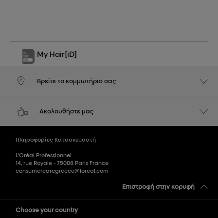
My Hair
[iD]
Βρείτε το κομμωτήριό σας
Ακολουθήστε μας
Πληροφορίες Κατασκευαστή
L'Oréal Professionnel
14, rue Royale - 75008 Paris France
consumercaregreece@loreal.com
Επιστροφή στην κορυφή
Choose your country