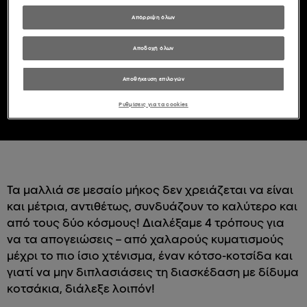
Απόρριψη όλων
Αποδοχή όλων
Αποθήκευση επιλογών
Ρυθμίσεις για τα cookies
Τα μαλλιά σε μεσαίο μήκος δεν χρειάζεται να είναι
και μέτρια, αντιθέτως, συνδυάζουν το καλύτερο και
από τους δύο κόσμους! Διαλέξαμε 4 τρόπους για
να τα απογειώσεις – από χαλαρούς κυματισμούς
μέχρι το πιο ίσιο χτένισμα, έναν κότσο-κοτσίδα και
γιατί να μην διπλασιάσεις τη διασκέδαση με δίδυμα
κοτσάκια, διάλεξε λοιπόν!