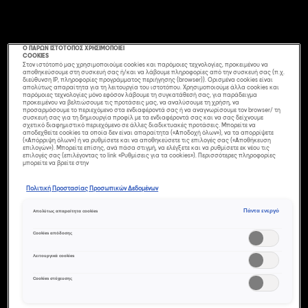
Ο ΠΑΡΩΝ ΙΣΤΟΤΟΠΟΣ ΧΡΗΣΙΜΟΠΟΙΕΙ
COOKIES
Στον ιστότοπό μας χρησιμοποιούμε cookies και παρόμοιες τεχνολογίες, προκειμένου να
αποθηκεύσουμε στη συσκευή σας ή/και να λάβουμε πληροφορίες από την συσκευή σας (π.χ.
διεύθυνση IP, πληροφορίες προγράμματος περιήγησης (browser)). Ορισμένα cookies είναι
απολύτως απαραίτητα για τη λειτουργία του ιστοτόπου. Χρησιμοποιούμε άλλα cookies και
παρόμοιες τεχνολογίες μόνο εφόσον λάβουμε τη συγκατάθεσή σας, για παράδειγμα
προκειμένου να βελτιώσουμε τις προτάσεις μας, να αναλύσουμε τη χρήση, να
προσαρμόσουμε το περιεχόμενο στα ενδιαφέροντά σας ή να αναγνωρίσουμε τον browser/ τη
συσκευή σας για τη δημιουργία προφίλ με τα ενδιαφέροντά σας και να σας δείχνουμε
σχετικό διαφημιστικό περιεχόμενο σε άλλες διαδικτυακές προτάσεις. Μπορείτε να
αποδεχθείτε cookies τα οποία δεν είναι απαραίτητα («Αποδοχή όλων»), να τα απορρίψετε
(«Απόρριψη όλων») ή να ρυθμίσετε και να αποθηκεύσετε τις επιλογές σας («Αποθήκευση
επιλογών»). Μπορείτε επίσης, ανά πάσα στιγμή, να ελέγξετε και να ρυθμίσετε εκ νέου τις
επιλογές σας (επιλέγοντας το link «Ρυθμίσεις για τα cookies»). Περισσότερες πληροφορίες
μπορείτε να βρείτε στην
Πολιτική Προστασίας Προσωπικών Δεδομένων
4 ΧΤΕΝΊΣΜΑΤΑ
Πάντα ενεργό
Απολύτως απαραίτητα cookies
ΓΙΑ ΜΑΛΛΙΆ
Cookies απόδοσης
ΜΕΣΑΊΟΥ
Λειτουργικά cookies
Cookies στόχευσης
ΜΉΚΟΥΣ