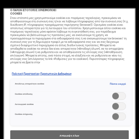
Ο ΠΑΡΩΝ ΙΣΤΟΤΟΠΟΣ ΧΡΗΣΙΜΟΠΟΙΕΙ
COOKIES
Στον ιστότοπό μας χρησιμοποιούμε cookies και παρόμοιες τεχνολογίες, προκειμένου να
αποθηκεύσουμε στη συσκευή σας ή/και να λάβουμε πληροφορίες από την συσκευή σας (π.χ.
διεύθυνση IP, πληροφορίες προγράμματος περιήγησης (browser)). Ορισμένα cookies είναι
απολύτως απαραίτητα για τη λειτουργία του ιστοτόπου. Χρησιμοποιούμε άλλα cookies και
παρόμοιες τεχνολογίες μόνο εφόσον λάβουμε τη συγκατάθεσή σας, για παράδειγμα
προκειμένου να βελτιώσουμε τις προτάσεις μας, να αναλύσουμε τη χρήση, να
προσαρμόσουμε το περιεχόμενο στα ενδιαφέροντά σας ή να αναγνωρίσουμε τον browser/ τη
συσκευή σας για τη δημιουργία προφίλ με τα ενδιαφέροντά σας και να σας δείχνουμε
σχετικό διαφημιστικό περιεχόμενο σε άλλες διαδικτυακές προτάσεις. Μπορείτε να
αποδεχθείτε cookies τα οποία δεν είναι απαραίτητα («Αποδοχή όλων»), να τα απορρίψετε
(«Απόρριψη όλων») ή να ρυθμίσετε και να αποθηκεύσετε τις επιλογές σας («Αποθήκευση
επιλογών»). Μπορείτε επίσης, ανά πάσα στιγμή, να ελέγξετε και να ρυθμίσετε εκ νέου τις
επιλογές σας (επιλέγοντας το link «Ρυθμίσεις για τα cookies»). Περισσότερες πληροφορίες
μπορείτε να βρείτε στην
Πολιτική Προστασίας Προσωπικών Δεδομένων
Πάντα ενεργό
Απολύτως απαραίτητα cookies
Cookies απόδοσης
4 ΕΎΚΟΛΑ
Λειτουργικά cookies
ΧΤΕΝΊΣΜΑΤΑ ΓΙΑ
Cookies στόχευσης
ΜΑΚΡΙΆ ΜΑΛΛΙΆ
Απόρριψη όλων