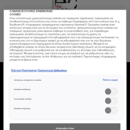
Ο ΠΑΡΩΝ ΙΣΤΟΤΟΠΟΣ ΧΡΗΣΙΜΟΠΟΙΕΙ
COOKIES
Στον ιστότοπό μας χρησιμοποιούμε cookies και παρόμοιες τεχνολογίες, προκειμένου να
αποθηκεύσουμε στη συσκευή σας ή/και να λάβουμε πληροφορίες από την συσκευή σας (π.χ.
διεύθυνση IP, πληροφορίες προγράμματος περιήγησης (browser)). Ορισμένα cookies είναι
απολύτως απαραίτητα για τη λειτουργία του ιστοτόπου. Χρησιμοποιούμε άλλα cookies και
παρόμοιες τεχνολογίες μόνο εφόσον λάβουμε τη συγκατάθεσή σας, για παράδειγμα
προκειμένου να βελτιώσουμε τις προτάσεις μας, να αναλύσουμε τη χρήση, να
προσαρμόσουμε το περιεχόμενο στα ενδιαφέροντά σας ή να αναγνωρίσουμε τον browser/ τη
συσκευή σας για τη δημιουργία προφίλ με τα ενδιαφέροντά σας και να σας δείχνουμε
σχετικό διαφημιστικό περιεχόμενο σε άλλες διαδικτυακές προτάσεις. Μπορείτε να
αποδεχθείτε cookies τα οποία δεν είναι απαραίτητα («Αποδοχή όλων»), να τα απορρίψετε
(«Απόρριψη όλων») ή να ρυθμίσετε και να αποθηκεύσετε τις επιλογές σας («Αποθήκευση
επιλογών»). Μπορείτε επίσης, ανά πάσα στιγμή, να ελέγξετε και να ρυθμίσετε εκ νέου τις
επιλογές σας (επιλέγοντας το link «Ρυθμίσεις για τα cookies»). Περισσότερες πληροφορίες
μπορείτε να βρείτε στην
Πολιτική Προστασίας Προσωπικών Δεδομένων
Fix Anti Frizz Σπρέι
Πάντα ενεργό
Απολύτως απαραίτητα cookies
Cookies απόδοσης
Κατά Του
Λειτουργικά cookies
Φριζαρίσματος
Cookies στόχευσης
250 Ml - Tecni.ART
Απόρριψη όλων