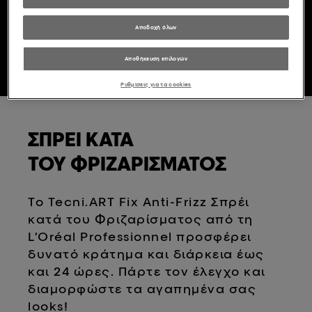
Αποδοχή όλων
Βρείτε το κομμωτήριό σας
Αποθήκευση επιλογών
Ρυθμίσεις για τα cookies
ΣΠΡΕΙ ΚΑΤΑ
ΤΟΥ ΦΡΙΖΑΡΙΣΜΑΤΟΣ
To Tecni.ART Fix Anti-Frizz Σπρέι
κατά του Φριζαρίσματος από τη
L’Oréal Professionnel προσφέρει
δυνατό κράτημα και διάρκεια έως
και 24 ώρες. Πάρτε τον έλεγχο και
διαμορφώστε τα αγαπημένα σας
looks!