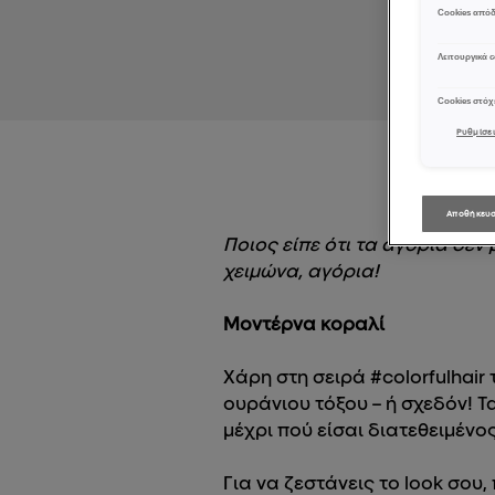
Cookies από
Λειτουργικά c
Cookies στό
Ρυθμίσει
Αποθήκευσ
Ποιος είπε ότι τα αγόρια δεν
χειμώνα, αγόρια!
Μοντέρνα κοραλί
Χάρη στη σειρά #colorfulhair
ουράνιου τόξου – ή σχεδόν! Τ
μέχρι πού είσαι διατεθειμένο
Για να ζεστάνεις το look σου,