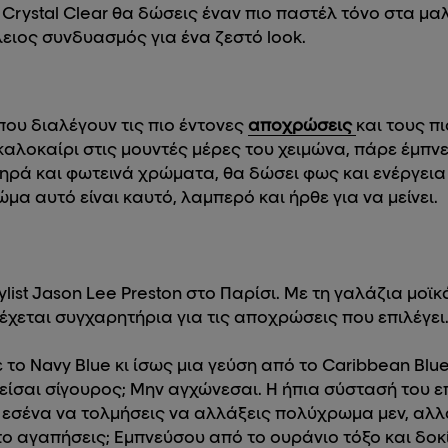
 Crystal Clear θα δώσεις έναν πιο παστέλ τόνο στα μαλ
έλειος συνδυασμός για ένα ζεστό look.
που διαλέγουν τις πιο έντονες
αποχρώσεις
και τους π
αλοκαίρι στις μουντές μέρες του χειμώνα, πάρε έμπνε
ωηρά και φωτεινά χρώματα, θα δώσει φως και ενέργεια
ώμα αυτό είναι καυτό, λαμπερό και ήρθε για να μείνει.
ylist Jason Lee Preston στο Παρίσι. Με τη γαλάζια μο
δέχεται συγχαρητήρια για τις αποχρώσεις που επιλέγε
το Navy Blue κι ίσως μια γεύση από το Caribbean Blue 
εν είσαι σίγουρος; Μην αγχώνεσαι. Η ήπια σύστασή του 
ε εσένα να τολμήσεις να αλλάξεις πολύχρωμα μεν, αλλ
ο αγαπήσεις; Εμπνεύσου από το ουράνιο τόξο και δοκί