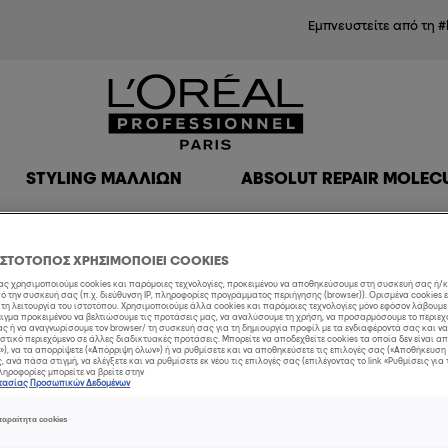
Εμπνευστείτε από τη #
STYLING ΜΑΛΛΙΏΝ
ABSOLUT REPAIR MOLEC
ΙΣΤΟΤΟΠΟΣ ΧΡΗΣΙΜΟΠΟΙΕΙ COOKIES
Ανδρικ
μας χρησιμοποιούμε cookies και παρόμοιες τεχνολογίες, προκειμένου να αποθηκεύσουμε στη συσκευή σας ή/
 την συσκευή σας (π.χ. διεύθυνση IP, πληροφορίες προγράμματος περιήγησης (browser)). Ορισμένα cookies 
τη λειτουργία του ιστοτόπου. Χρησιμοποιούμε άλλα cookies και παρόμοιες τεχνολογίες μόνο εφόσον λάβουμ
ιγμα προκειμένου να βελτιώσουμε τις προτάσεις μας, να αναλύσουμε τη χρήση, να προσαρμόσουμε το περιεχ
ς ή να αναγνωρίσουμε τον browser/ τη συσκευή σας για τη δημιουργία προφίλ με τα ενδιαφέροντά σας και ν
μα
στικό περιεχόμενο σε άλλες διαδικτυακές προτάσεις. Μπορείτε να αποδεχθείτε cookies τα οποία δεν είναι 
), να τα απορρίψετε («Απόρριψη όλων») ή να ρυθμίσετε και να αποθηκεύσετε τις επιλογές σας («Αποθήκευση 
 ανά πάσα στιγμή, να ελέγξετε και να ρυθμίσετε εκ νέου τις επιλογές σας (επιλέγοντας το link «Ρυθμίσεις για 
ηροφορίες μπορείτε να βρείτε στην
στασίας Προσωπικών Δεδομένων
χειμώ
αραίτητα cookies