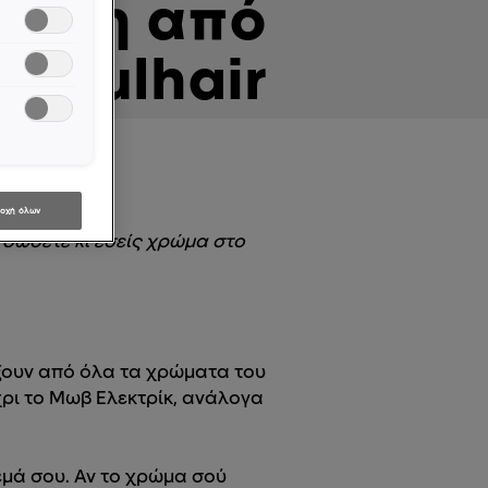
δόση από
lorfulhair
οχή όλων
α δώσετε κι εσείς χρώμα στο
λέξουν από όλα τα χρώματα του
χρι το Μωβ Ελεκτρίκ, ανάλογα
ρεμά σου. Αν το χρώμα σού