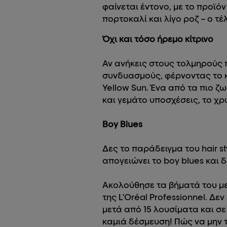
φαίνεται έντονο, με το προϊόν
πορτοκαλί και λίγο ροζ – ο τ
Όχι και τόσο ήρεμο κίτρινο
Αν ανήκεις στους τολμηρούς 
συνδυασμούς, φέρνοντας το κ
Yellow Sun. Ένα από τα πιο ζ
και γεμάτο υποσχέσεις, το χρ
Boy Blues
Δες το παράδειγμα του hair st
απογειώνει το boy blues και 
Ακολούθησε τα βήματά του με 
της L'Oréal Professionnel. Δ
μετά από 15 λουσίματα και σ
καμιά δέσμευση! Πώς να μην τ