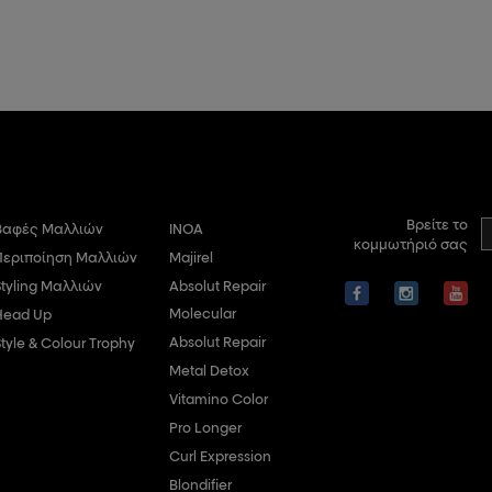
Βρείτε το
Βαφές Μαλλιών
INOA
κομμωτήριό σας
Περιποίηση Μαλλιών
Majirel
Styling Μαλλιών
Absolut Repair
Molecular
Head Up
Absolut Repair
Style & Colour Trophy
Metal Detox
Vitamino Color
Pro Longer
Curl Expression
Blondifier