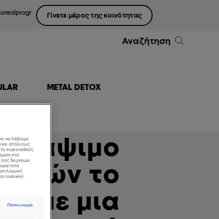
lorealprogr
Γίνετε μέρος της κοινότητας
Αναζήτηση
ULAR
METAL DETOX
ό βάψιμο
και να λάβουμε
είναι απολύτως
ε τη συγκατάθεσή
όμενο στα
α σας δείχνουμε
λλιών το
απαραίτητα
επιλογών»).
τα cookies»).
να με μια
Πάντα ενεργό