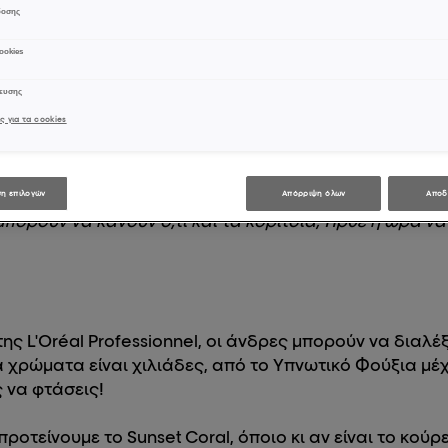
δοσης
#co
ookies
χευσης
ς για τα cookies
η επιλογών
Απόρριψη όλων
Αποδ
 μπορούν να κάνουν ό,τι και τα κορίτσια; Ήρθε η ώρα ν
 της L'Oréal Professionnel, οι άνδρες μπορούν να δια
α χρώματα είναι χιλιάδες, από το Υπνωτικό Φούξια μέ
ς να φτάσεις!
 προτείνουμε το Sunset Coral, όποιο κι αν είναι το κού