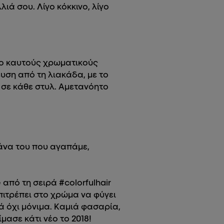
λιά σου. Λίγο κόκκινο, λίγο
ιο καυτούς χρωματικούς
υση από τη λιακάδα, με το
 σε κάθε στυλ. Αμετανόητο
ϊκάνα του που αγαπάμε,
ι.
από τη σειρά #colorfulhair
επιτρέπει στο χρώμα να φύγει
ά όχι μόνιμα. Καμιά φασαρία,
μασε κάτι νέο το 2018!