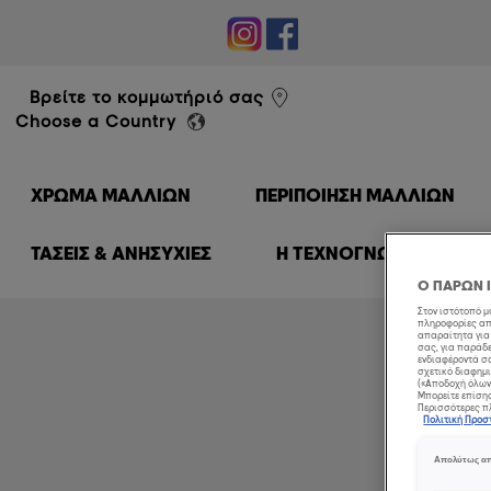
éal Professionnel
Βρείτε το κομμωτήριό σας
Choose a Country
ΧΡΏΜΑ ΜΑΛΛΙΏΝ
ΠΕΡΙΠΟΊΗΣΗ ΜΑΛΛΙΏΝ
ΤΑΣΕΙΣ & ΑΝΗΣΥΧΙΕΣ
Η ΤΕΧΝΟΓΝΩΣΙΑ ΜΑΣ
Ο ΠΑΡΩΝ 
Στον ιστότοπό 
πληροφορίες από
απαραίτητα για 
σας, για παράδε
ενδιαφέροντά σα
σχετικό διαφημι
(«Αποδοχή όλων»
Μπορείτε επίσης,
Περισσότερες πλ
Πολιτική Προ
Απολύτως απ