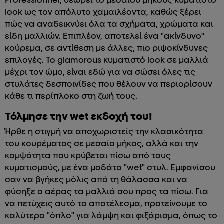
Professionnel, θεωρεί το μεσαίου μήκους κυματιστό
look ως τον απόλυτο χαμαιλέοντα, καθώς ξέρει
πώς να αναδεικνύει όλα τα σχήματα, χρώματα και
είδη μαλλιών. Επιπλέον, αποτελεί ένα "ακίνδυνο"
κούρεμα, σε αντίθεση με άλλες, πιο ριψοκίνδυνες
επιλογές. Το glamorous κυματιστό look σε μαλλιά
μέχρι τον ώμο, είναι εδώ για να σώσει όλες τις
στυλάτες δεσποινίδες που θέλουν να περιορίσουν
κάθε τι περίπλοκο στη ζωή τους.
Τόλμησε την wet εκδοχή του!
Ήρθε η στιγμή να αποχωριστείς την κλασικότητα
του κουρέματος σε μεσαίο μήκος, αλλά και την
κομψότητα που κρύβεται πίσω από τους
κυματισμούς, με ένα μοδάτο "wet" στυλ. Εμφανίσου
σαν να βγήκες μόλις από τη θάλασσα και να
φύσηξε ο αέρας τα μαλλιά σου προς τα πίσω. Για
να πετύχεις αυτό το αποτέλεσμα, προτείνουμε το
καλύτερο "όπλο" για λάμψη και φιξάρισμα, όπως το