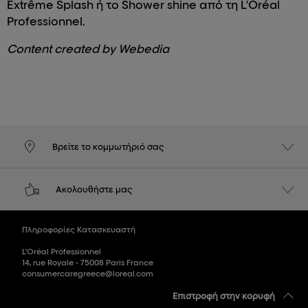
Extrême Splash ή το Shower shine από τη L'Oréal
Professionnel.
Content created by Webedia
Βρείτε το κομμωτήριό σας
Ακολουθήστε μας
Πληροφορίες Κατασκευαστή
L'Oréal Professionnel
14, rue Royale - 75008 Paris France
consumercaregreece@loreal.com
Επιστροφή στην κορυφή